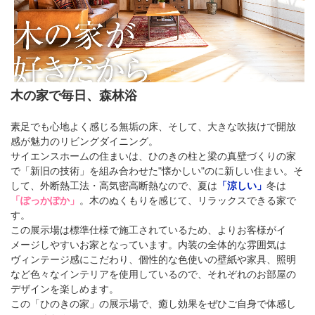
木の家で毎日、森林浴
素足でも心地よく感じる無垢の床、そして、大きな吹抜けで開放
感が魅力のリビングダイニング。
サイエンスホームの住まいは、ひのきの柱と梁の真壁づくりの家
で「新旧の技術」を組み合わせた"懐かしい"のに新しい住まい。そ
して、外断熱工法・高気密高断熱なので、夏は
「涼しい」
冬は
「ぽっかぽか」
。木のぬくもりを感じて、リラックスできる家で
す。
この展示場は標準仕様で施工されているため、よりお客様がイ
メージしやすいお家となっています。内装の全体的な雰囲気は
ヴィンテージ感にこだわり、個性的な色使いの壁紙や家具、照明
など色々なインテリアを使用しているので、それぞれのお部屋の
デザインを楽しめます。
この「ひのきの家」の展示場で、癒し効果をぜひご自身で体感し