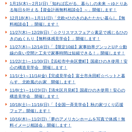
1月15(木)～2月1(日)「知れば広がる、暮らしの未来 ～ゆとりあ
る毎日を叶える【資金計画無料相談会】～」開催します！
12月18(木)～1月11(日)「北欧×ひのきのあたたかい暮らし【無
料相談会】」開催します！
11/27(木)～12/28(日)「☆クリスマスフェア☆素足で感じるひの
きのぬくもり【無料体感見学会】」開催します！
11/27(木)～12/14(日)「【限定10組】家事効率グンッとUＰ☆動
線の良い空間と工夫で家事時間は短縮できる！」開催します！
11/22(土)～11/30(日)【浜松市中央区豊町】国産ひのき使用！安
心の構造見学会 開催します！
11/1(土)～11/14(金)【完成見学会】富士市永田町☆ペットと暮
らす、北欧風のお家 開催します！
11/8(土)～11/23(日)【清水区月見町】国産ひのき使用！安心の
構造見学会 開催します！
10/18(土)～11/16(日)「【全国一斉見学会】秋の家づくり応援
フェア」開催します！
10/16(木)～11/2(日)「夢のアメリカンホームを写真で体感！無
料イメージ相談会」開催します！