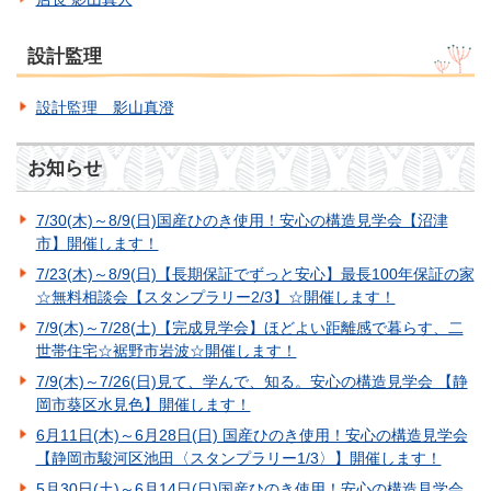
設計監理
設計監理 影山真澄
お知らせ
7/30(木)～8/9(日)国産ひのき使用！安心の構造見学会【沼津
市】開催します！
7/23(木)～8/9(日)【長期保証でずっと安心】最長100年保証の家
☆無料相談会【スタンプラリー2/3】☆開催します！
7/9(木)～7/28(土)【完成見学会】ほどよい距離感で暮らす、二
世帯住宅☆裾野市岩波☆開催します！
7/9(木)～7/26(日)見て、学んで、知る。安心の構造見学会 【静
岡市葵区水見色】開催します！
6月11日(木)～6月28日(日) 国産ひのき使用！安心の構造見学会
【静岡市駿河区池田〈スタンプラリー1/3〉】開催します！
5月30日(土)～6月14日(日)国産ひのき使用！安心の構造見学会