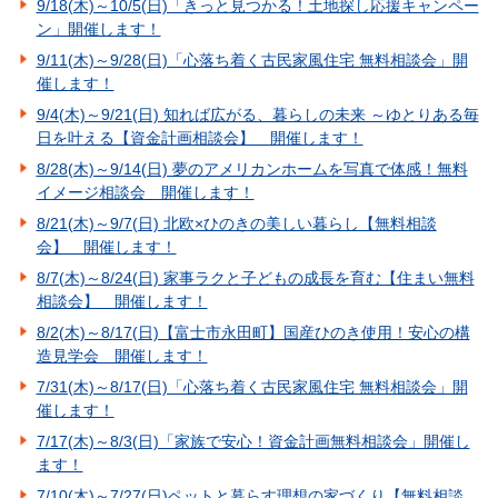
9/18(木)～10/5(日)「きっと見つかる！土地探し応援キャンペー
ン」開催します！
9/11(木)～9/28(日)「心落ち着く古民家風住宅 無料相談会」開
催します！
9/4(木)～9/21(日) 知れば広がる、暮らしの未来 ～ゆとりある毎
日を叶える【資金計画相談会】 開催します！
8/28(木)～9/14(日) 夢のアメリカンホームを写真で体感！無料
イメージ相談会 開催します！
8/21(木)～9/7(日) 北欧×ひのきの美しい暮らし【無料相談
会】 開催します！
8/7(木)～8/24(日) 家事ラクと子どもの成長を育む【住まい無料
相談会】 開催します！
8/2(木)～8/17(日)【富士市永田町】国産ひのき使用！安心の構
造見学会 開催します！
7/31(木)～8/17(日)「心落ち着く古民家風住宅 無料相談会」開
催します！
7/17(木)～8/3(日)「家族で安心！資金計画無料相談会」開催し
ます！
7/10(木)～7/27(日)ペットと暮らす理想の家づくり【無料相談