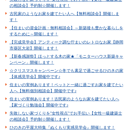
の相談会】予約制☆開催します！
古民家のようなお家を建てたい人へ【無料相談会】開催しま
す！
【住まいの資金計画・無料相談会】～新築後も豊かな暮らしを
するために～開催します！
【完成見学会】アンティーク調な佇まいのレトロなお家【静岡
市葵区大岩】開催します！
【新春感謝祭】ほっとする木の家★「モニターハウス新築キャ
ンペーン」開催します！
☆クリスマスキャンペーン☆冬でも素足で過ごせるひのきの家
【体感見学会】開催中です♪
住まいの実例あります！ペットと一緒に過ごすお家を建てたい
人へ【無料個別相談会】開催中です♪
住まいの実例あります！古民家のようなお家を建てたい人へ
【家づくり勉強会】開催中です♪
失敗しない家づくりを"女性視点"でお手伝い【女性一級建築士
の相談会】予約制☆開催します！
ひのきの平屋大特集『ぬくもり実感見学会』開催します！