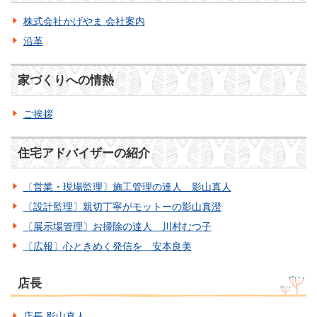
株式会社かげやま 会社案内
沿革
家づくりへの情熱
ご挨拶
住宅アドバイザーの紹介
〔営業・現場監理〕施工管理の達人 影山真人
〔設計監理〕親切丁寧がモットーの影山真澄
〔展示場管理〕お掃除の達人 川村むつ子
〔広報〕心ときめく発信を 安本良美
店長
店長 影山真人