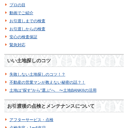
プロの目
動画でご紹介
お引渡しまでの検査
お引渡しからの検査
安心の検査保証
緊急対応
いい土地探しのコツ
失敗しない土地探しのコツ！？
不動産の営業マンが教えない秘密の話？！
土地は"探す"から"選ぶ"へ 〜土地BANK®の活用
お引渡後の点検とメンテナンスについて
アフターサービス・点検
点検内容：1〜5年目