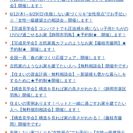
会】開催します！
6/12(木)～6/29(日)失敗しない家づくりを"女性視点"でお手伝い
☆「女性一級建築士の相談会」開催します！
【完成見学会】コンパクトでも圧迫感を感じない♪子供たちがの
びのび過ごせるお家【静岡市羽鳥】★予約制★ 開催します！
【完成見学会】古民家風カフェのようなお家【藤枝市藤岡】★
予約制★ 開催します！
全国一斉「春の家づくり応援フェア」開催します！
古民家のようなお家を建てたい人へ【無料相談会】開催中です♪
【住まいの資金計画・無料相談会】～新築後も豊かな暮らしを
するために★予約制★開催します！
【構造見学会】構造を見れば家の良さがわかる！《静岡市葵区
羽鳥》開催します！
住まいの実例あります！ペットと一緒に過ごすお家を建てたい
人へ【無料個別相談会】開催します！
【構造見学会】構造を見れば家の良さがわかる！《藤枝市藤
岡》開催中です♪
失敗しない家づくりを"女性視点"でお手伝い【女性一級建築士