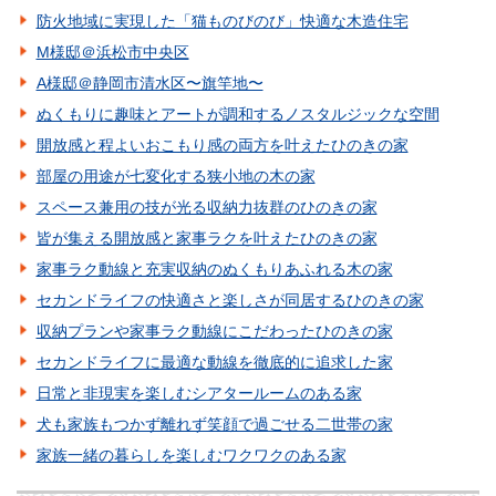
防火地域に実現した「猫ものびのび」快適な木造住宅
M様邸＠浜松市中央区
A様邸＠静岡市清水区〜旗竿地〜
ぬくもりに趣味とアートが調和するノスタルジックな空間
開放感と程よいおこもり感の両方を叶えたひのきの家
部屋の用途が七変化する狭小地の木の家
スペース兼用の技が光る収納力抜群のひのきの家
皆が集える開放感と家事ラクを叶えたひのきの家
家事ラク動線と充実収納のぬくもりあふれる木の家
セカンドライフの快適さと楽しさが同居するひのきの家
収納プランや家事ラク動線にこだわったひのきの家
セカンドライフに最適な動線を徹底的に追求した家
日常と非現実を楽しむシアタールームのある家
犬も家族もつかず離れず笑顔で過ごせる二世帯の家
家族一緒の暮らしを楽しむワクワクのある家