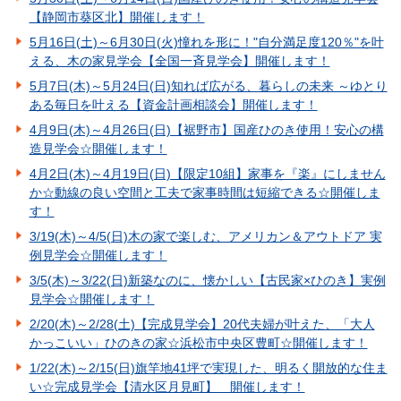
【静岡市葵区北】開催します！
5月16日(土)～6月30日(火)憧れを形に！"自分満足度120％"を叶
える、木の家見学会【全国一斉見学会】開催します！
5月7日(木)～5月24日(日)知れば広がる、暮らしの未来 ～ゆとり
ある毎日を叶える【資金計画相談会】開催します！
4月9日(木)～4月26日(日)【裾野市】国産ひのき使用！安心の構
造見学会☆開催します！
4月2日(木)～4月19日(日)【限定10組】家事を『楽』にしません
か☆動線の良い空間と工夫で家事時間は短縮できる☆開催しま
す！
3/19(木)～4/5(日)木の家で楽しむ、アメリカン＆アウトドア 実
例見学会☆開催します！
3/5(木)～3/22(日)新築なのに、懐かしい【古民家×ひのき】実例
見学会☆開催します！
2/20(木)～2/28(土)【完成見学会】20代夫婦が叶えた、「大人
かっこいい」ひのきの家☆浜松市中央区豊町☆開催します！
1/22(木)～2/15(日)旗竿地41坪で実現した、明るく開放的な住ま
い☆完成見学会【清水区月見町】 開催します！