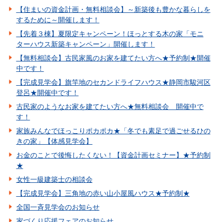
【住まいの資金計画・無料相談会】～新築後も豊かな暮らしを
するために～開催します！
【先着３棟】夏限定キャンペーン！ほっとする木の家「モニ
ターハウス新築キャンペーン」開催します！
【無料相談会】古民家風のお家を建てたい方へ★予約制★開催
中です！
【完成見学会】旗竿地のセカンドライフハウス★静岡市駿河区
登呂★開催中です！
古民家のようなお家を建てたい方へ★無料相談会 開催中で
す！
家族みんなでほっこりポカポカ★「冬でも素足で過ごせるひの
きの家」【体感見学会】
お金のことで後悔したくない！【資金計画セミナー】★予約制
★
女性一級建築士の相談会
【完成見学会】三角地の赤い山小屋風ハウス★予約制★
全国一斉見学会のお知らせ
家づくり応援フェアのお知らせ