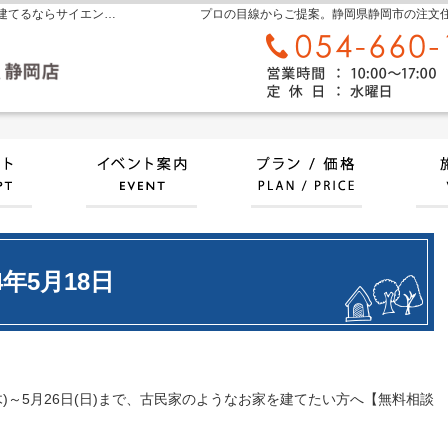
静岡県中部エリアで新築住宅や木造注文住宅を建てるならサイエンスホーム静岡店へ 良質な国産ひのきを使用した「木の家」を1,000万円台～で建てられます
プロの目線からご提案。静岡県静岡市の注文
自然素材派のこだわり住宅
イベント情報
プラ
24年5月18日
)～5月26日(日)まで、古民家のようなお家を建てたい方へ【無料相談