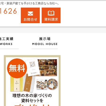
住宅・新築戸建てを手がける工務店なら当社へ。
054-660-1626
お問合せ
資料請求
営業時間10:00～17:00 定休日：水曜日
ン・価格
素敵だね、施工実績
展示場
古民家のようなお家を建てたい方へ★