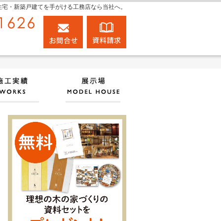
住宅・新築戸建てを手がける工務店なら当社へ。
054-660-1626
お問合せ
資料請求
営業時間10:00～17:00 定休日：水曜日
ン・価格
素敵だね、施工実績
展示場
【完成見学会】コンパクトでも圧迫感
【完成見学会】古民家風カフェのよう