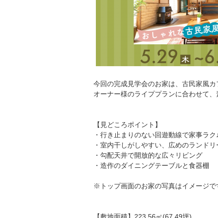
今回の完成見学会のお家は、古民家風カ
オーナー様のライププランに合わせて、
【見どころポイント】
・行き止まりのない回遊動線で家事ラク
・室内干しがしやすい、広めのランドリ
・勾配天井で開放的な広々リビング
・造作のダイニングテーブルと食器棚
※トップ画面のお家の写真はイメージで
【敷地面積】223.56㎡(67.49坪)