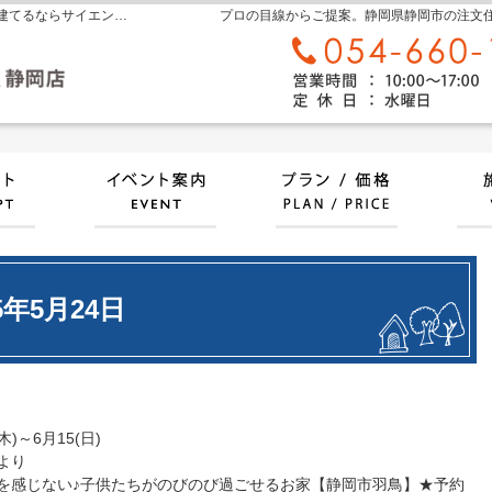
静岡県中部エリアで新築住宅や木造注文住宅を建てるならサイエンスホーム静岡店へ 良質な国産ひのきを使用した「木の家」を1,000万円台～で建てられます
プロの目線からご提案。静岡県静岡市の注文
自然素材派のこだわり住宅
イベント情報
プラ
25年5月24日
～6月15(日)
より
を感じない♪子供たちがのびのび過ごせるお家【静岡市羽鳥】★予約