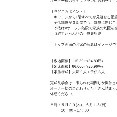
オーナー様のライププランに合わせて、
【見どころポイント】
・キッチンから1階すべてが見渡せる配
・子供部屋が３部屋でも、部屋に閉じこ
・吹抜け×オープン階段で家族の気配を
・収納力たっぷりの小屋裏収納
※トップ画面のお家の写真はイメージで
【敷地面積】115.30㎡(34.80坪)
【延床面積】86.000㎡(25.96坪)
【家族構成】夫婦２人＋子供３人
完成見学会は、限られた期間しか開催さ
オーナー様のこだわりがたくさん詰まっ
体感ください。
日時：５月２９(木)～６月１５(日)
10：00～17：00