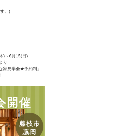
す。)
～6月15(日)
より
な家見学会★予約制」
！