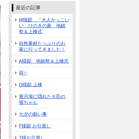
最近の記事
M様邸 「大人かっこい
い」ひのきの家 地鎮
祭＆上棟式
自然素材たっぷりのお
家に行ってきました！
A様邸 地鎮祭＆上棟式
苺✨
D様邸 上棟
展示場に隠れた６匹の
猫ちゃん
七夕の願い事
F様邸 お引渡し
T様お引渡し