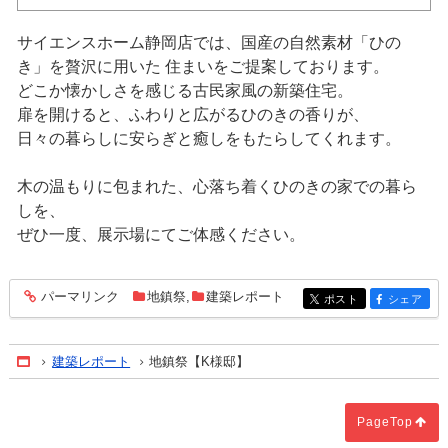
サイエンスホーム静岡店では、国産の自然素材「ひの
き」を贅沢に用いた 住まいをご提案しております。
どこか懐かしさを感じる古民家風の新築住宅。
扉を開けると、ふわりと広がるひのきの香りが、
日々の暮らしに安らぎと癒しをもたらしてくれます。
木の温もりに包まれた、心落ち着くひのきの家での暮ら
しを、
ぜひ一度、展示場にてご体感ください。
パーマリンク
地鎮祭
,
建築レポート
entry337
ポスト
シェア
entry337
entry337
建築レポート
地鎮祭【K様邸】
Home
PageTop