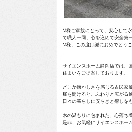
M様ご家族にとって、安心して
て職人一同、心を込めて安全第
M様、この度は誠におめでとう
＿＿＿＿＿＿＿＿＿＿＿＿＿＿
サイエンスホーム静岡店では、
住まいをご提案しております。
どこか懐かしさを感じる古民家
扉を開けると、ふわりと広がる
日々の暮らしに安らぎと癒しを
木の温もりに包まれた、心落ち
是非、お気軽にサイエンスホー