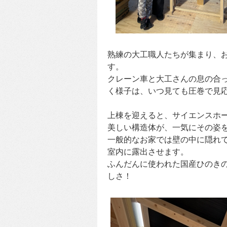
熟練の大工職人たちが集まり、
す。
クレーン車と大工さんの息の合
く様子は、いつ見ても圧巻で見
上棟を迎えると、サイエンスホ
美しい構造体が、一気にその姿
一般的なお家では壁の中に隠れ
室内に露出させます。
ふんだんに使われた国産ひのき
しさ！