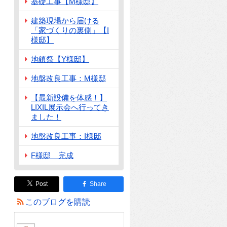
基礎工事【M様邸】
建築現場から届ける
「家づくりの裏側」【I
様邸】
地鎮祭【Y様邸】
地盤改良工事：M様邸
【最新設備を体感！】
LIXIL展示会へ行ってき
ました！
地盤改良工事：I様邸
F様邸 完成
Post
Share
このブログを購読