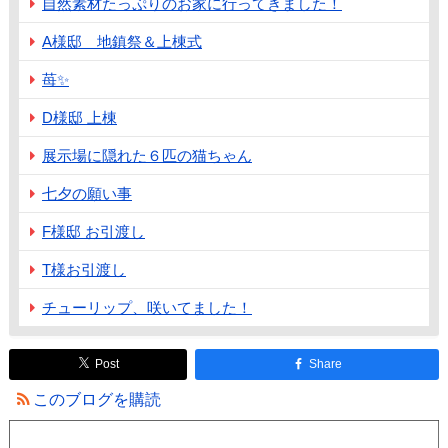
自然素材たっぷりのお家に行ってきました！
A様邸 地鎮祭＆上棟式
苺✨
D様邸 上棟
展示場に隠れた６匹の猫ちゃん
七夕の願い事
F様邸 お引渡し
T様お引渡し
チューリップ、咲いてました！
Post
Share
このブログを購読