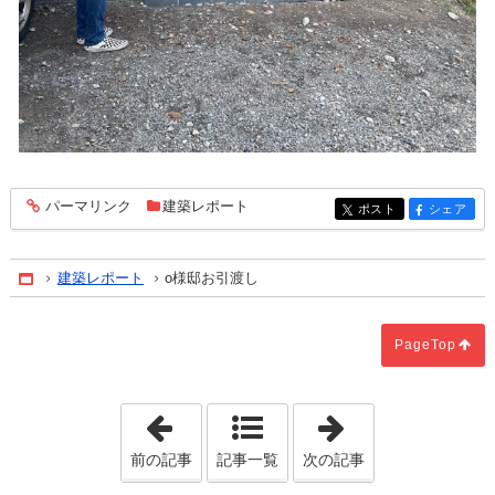
パーマリンク
建築レポート
entry196
ポスト
シェア
entry196
entry196
建築レポート
o様邸お引渡し
Home
PageTop
「Y様邸上棟」
「Y様邸お引渡
前の記事
記事一覧
次の記事