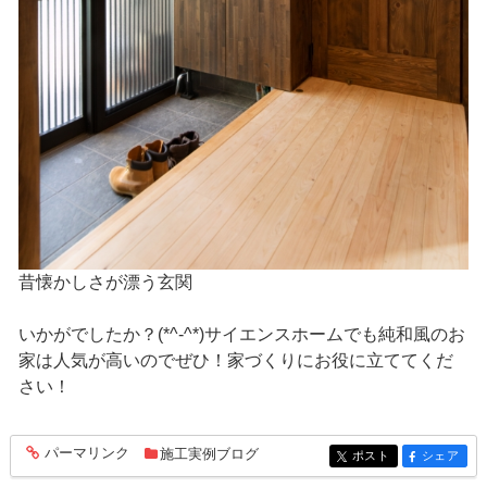
昔懐かしさが漂う玄関
いかがでしたか？(*^-^*)サイエンスホームでも純和風のお
家は人気が高いのでぜひ！家づくりにお役に立ててくだ
さい！
パーマリンク
施工実例ブログ
entry189
ポスト
シェア
entry189
entry189